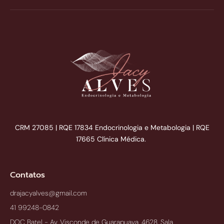
CRM 27085 | RQE 17834 Endocrinologia e Metabologia | RQE
17665 Clínica Médica.
Contatos
drajacyalves@gmail.com
41 99248-0842
DOC Batel - Av. Visconde de Guarapuava, 4628, Sala