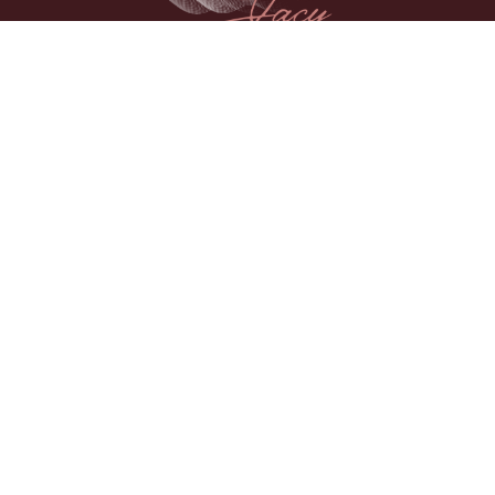
CRM 27085 | RQE 17834 Endocrinologia e Metabologia | RQE
17665 Clínica Médica.
Contatos
drajacyalves@gmail.com
41 99248-0842
DOC Batel - Av. Visconde de Guarapuava, 4628, Sala
316
Links
Home