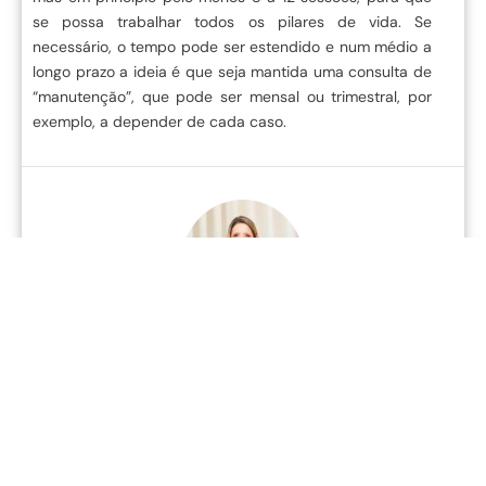
se possa trabalhar todos os pilares de vida. Se
necessário, o tempo pode ser estendido e num médio a
longo prazo a ideia é que seja mantida uma consulta de
“manutenção”, que pode ser mensal ou trimestral, por
exemplo, a depender de cada caso.
Texto escrito e revisado por:
Dra. Jacy Maria Alves
Endocrinologia | CRM 27085 | RQE 17834 e RQE 17665