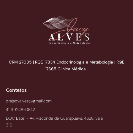
CRM 27085 | RQE 17834 Endocrinologia e Metabologia | RQE
17665 Clínica Médica.
Contatos
drajacyalves@gmail.com
41 99248-0842
DOC Batel - Av. Visconde de Guarapuava, 4628, Sala
316