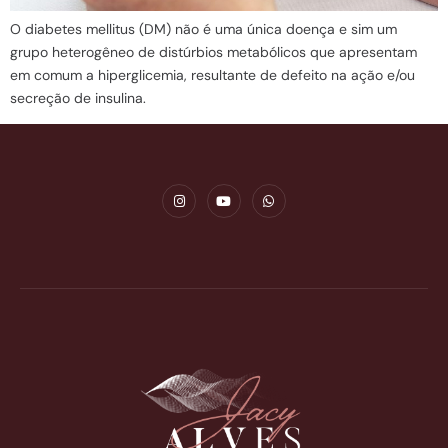
O diabetes mellitus (DM) não é uma única doença e sim um
grupo heterogêneo de distúrbios metabólicos que apresentam
em comum a hiperglicemia, resultante de defeito na ação e/ou
secreção de insulina.