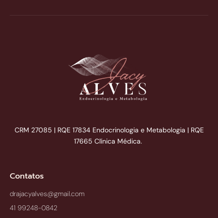
CRM 27085 | RQE 17834 Endocrinologia e Metabologia | RQE
17665 Clínica Médica.
Contatos
drajacyalves@gmail.com
41 99248-0842