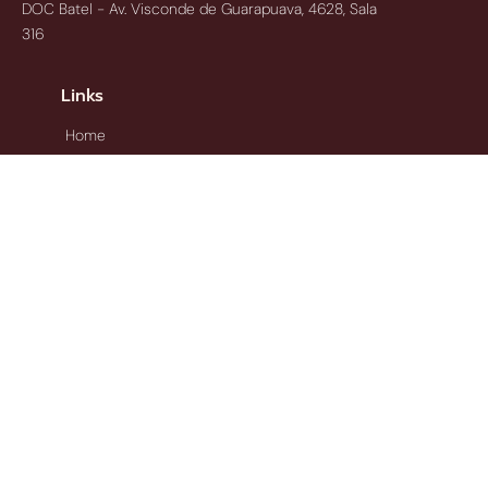
DOC Batel - Av. Visconde de Guarapuava, 4628, Sala
316
Links
Home
Sobre mim
Blog
Na Mídia
Contato
Áreas de atuação
Obesidade e Sobrepeso
Diabetes mellitus
Colesterol e Triglicerídeos
Alterações da Glândula Tireóide